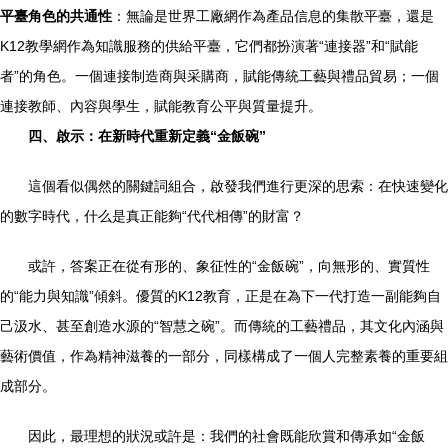
平臺角色的共通性
：無論是世界工廠網作為產品信息的集散平臺，還是
K12教學網作為知識服務的供給平臺，它們都扮演著“連接器”和“賦能
者”的角色。一個連接制造商與采購商，賦能傳統工藝與禮品貿易；一個
連接教師、內容與學生，賦能教育公平與質量提升。
四、啟示：在新時代重新定義“金飯碗”
這個看似偶然的關鍵詞組合，啟發我們進行更深的思索：在快速變化
的數字時代，什么是真正能夠“代代相傳”的財富？
或許，答案正在從有形的、象征性的“金飯碗”，向無形的、實質性
的“能力與知識”傾斜。優質的K12教育，正是在為下一代打造一副能夠自
己汲水、甚至創造水源的“智慧之碗”。而傳統的工藝禮品，其文化內涵與
藝術價值，作為精神滋養的一部分，同樣構成了一個人完整素養的重要組
成部分。
因此，最理想的狀況或許是：我們的社會既能欣賞和傳承如“金飯