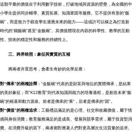
這類平臺的價值在于利用數字技術，打破地域與資源的壁壘，為全國的中
小學生提供同步輔導、素質拓展、知識鞏固等服務。它不提供有形的“飯
碗”，而是致力于鍛造學生適應未來的能力——這或許可以稱之為打造新
時代的“鐵飯碗”甚至“金飯碗”。其價值體現在內容的科學性、教學的互動
性、技術的穩定性和服務的持續性上。
三、跨界映照：象征與實質的互補
將兩者并置思考，會產生奇妙的化學反應：
對“傳承”的兩種詮釋
：“金飯碗”代表的是財富與地位的實體傳承，是結果
的美好象征；而“K12教育”則代表知識與能力的培養過程，是創造未來“飯
碗”的根基和動力源泉。前者是傳承的“果”，后者是傳承的“因”。
對“價值”的兩種追求
：工藝禮品滿足的是心理、社交和收藏價值，屬于情
感與身份消費；教育服務滿足的是成長、發展與競爭需求，屬于投資型消
費。在消費升級的當下，兩者都對應著人們對更高層次生活質量的追求。