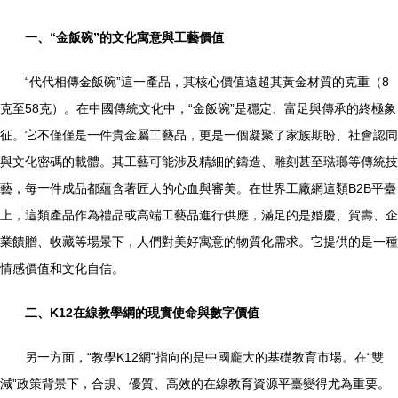
一、“金飯碗”的文化寓意與工藝價值
“代代相傳金飯碗”這一產品，其核心價值遠超其黃金材質的克重（8
克至58克）。在中國傳統文化中，“金飯碗”是穩定、富足與傳承的終極象
征。它不僅僅是一件貴金屬工藝品，更是一個凝聚了家族期盼、社會認同
與文化密碼的載體。其工藝可能涉及精細的鑄造、雕刻甚至琺瑯等傳統技
藝，每一件成品都蘊含著匠人的心血與審美。在世界工廠網這類B2B平臺
上，這類產品作為禮品或高端工藝品進行供應，滿足的是婚慶、賀壽、企
業饋贈、收藏等場景下，人們對美好寓意的物質化需求。它提供的是一種
情感價值和文化自信。
二、K12在線教學網的現實使命與數字價值
另一方面，“教學K12網”指向的是中國龐大的基礎教育市場。在“雙
減”政策背景下，合規、優質、高效的在線教育資源平臺變得尤為重要。