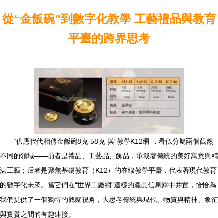
從“金飯碗”到數字化教學 工藝禮品與教育
平臺的跨界思考
“供應代代相傳金飯碗8克-58克”與“教學K12網”，看似分屬兩個截然
不同的領域——前者是禮品、工藝品、飾品，承載著傳統的美好寓意與精
湛工藝；后者是聚焦基礎教育（K12）的在線教學平臺，代表著現代教育
的數字化未來。當它們在“世界工廠網”這樣的產品信息庫中并置，恰恰為
我們提供了一個獨特的觀察視角，去思考傳統與現代、物質與精神、象征
與實質之間的有趣連接。