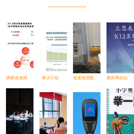
----------------
網易有道精
希沃引領
探索智慧配
教與學的自
品課K12業
K12教學改
電通信網
由蛻變 立
務增長
革 數字設
一堂生動的
思辰敏特移
130.2% 本
備助推未來
科技創新課
動學習解決
地化網課成
智慧課堂快
方案賦能
增長新引擎
速發展
K12教育