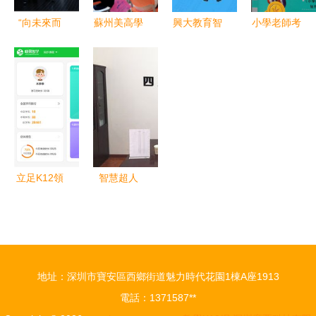
“向未來而
蘇州美高學
興大教育智
小學老師考
行”--教育信
校1月23日
能筆領跑
奧數半數不
息化助推巴
小初校園開
K12教育智
及格 反
蜀常春藤學
放日 探索
能硬件賽
思“丟人”論
校K12教育
未來教育的
道，顛覆教
調背后的教
教學
窗口
學模式
育真問題
立足K12領
智慧超人
域智能教
K12人工智
育，全學科
能教育 加
曉果智學構
盟前景與教
建學習新環
學實力全面
地址：深圳市寶安區西鄉街道魅力時代花園1棟A座1913
境
解析
電話：1371587**